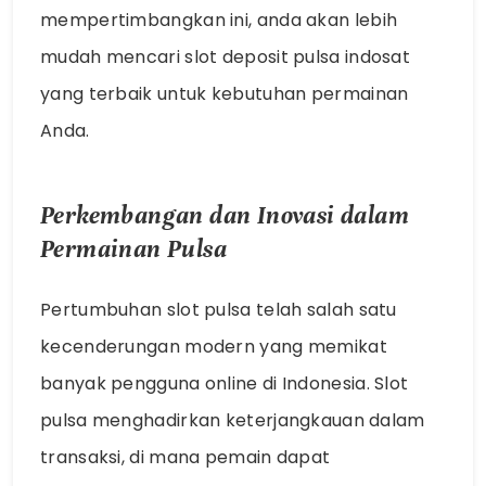
mempertimbangkan ini, anda akan lebih
mudah mencari slot deposit pulsa indosat
yang terbaik untuk kebutuhan permainan
Anda.
Perkembangan dan Inovasi dalam
Permainan Pulsa
Pertumbuhan slot pulsa telah salah satu
kecenderungan modern yang memikat
banyak pengguna online di Indonesia. Slot
pulsa menghadirkan keterjangkauan dalam
transaksi, di mana pemain dapat