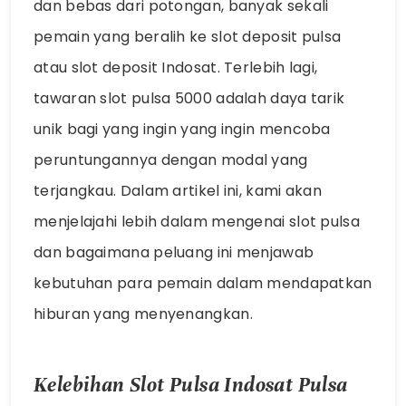
dan bebas dari potongan, banyak sekali
pemain yang beralih ke slot deposit pulsa
atau slot deposit Indosat. Terlebih lagi,
tawaran slot pulsa 5000 adalah daya tarik
unik bagi yang ingin yang ingin mencoba
peruntungannya dengan modal yang
terjangkau. Dalam artikel ini, kami akan
menjelajahi lebih dalam mengenai slot pulsa
dan bagaimana peluang ini menjawab
kebutuhan para pemain dalam mendapatkan
hiburan yang menyenangkan.
Kelebihan Slot Pulsa Indosat Pulsa