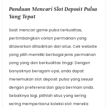
Panduan Mencari Slot Deposit Pulsa
Yang Tepat
Saat mencari game pulsa terkualitas,
pertimbangkan varian permainan yang
ditawarkan dihadirkan dari situs. Cek website
yang pilih memiliki berbagai jenis permainan
yang yang dan berkualitas tinggi. Dengan
banyaknya beragam opsi, anda dapat
menemukan slot deposit pulsa yang sesuai
dengan preferensi dan gaya bermain anda.
Sebaiknya lagi, pilihlah situs yang sering
sering memperbarui koleksi slot mereka