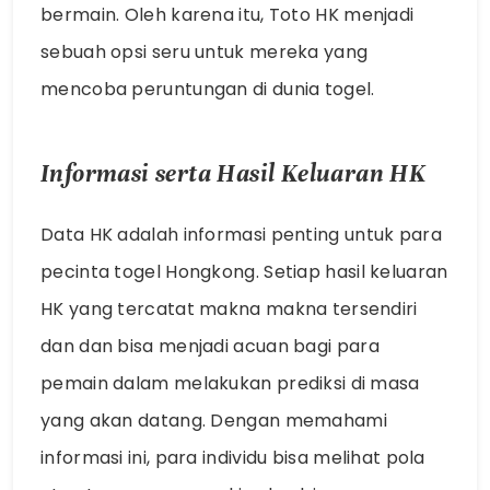
bermain. Oleh karena itu, Toto HK menjadi
sebuah opsi seru untuk mereka yang
mencoba peruntungan di dunia togel.
Informasi serta Hasil Keluaran HK
Data HK adalah informasi penting untuk para
pecinta togel Hongkong. Setiap hasil keluaran
HK yang tercatat makna makna tersendiri
dan dan bisa menjadi acuan bagi para
pemain dalam melakukan prediksi di masa
yang akan datang. Dengan memahami
informasi ini, para individu bisa melihat pola