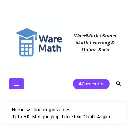
Skip
to
content
WareMath | Smart
Math Learning &
Online Tools
Subscribe
Home
Uncategorized
Toto H.K.: Mengungkap Teka-teki Dibalik Angka