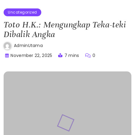
Uncategorized
Toto H.K.: Mengungkap Teka-teki
Dibalik Angka
AdminUtama
November 22, 2025
7 mins
0