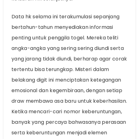
Data hk selama ini terakumulasi sepanjang
bertahun-tahun menyediakan informasi
penting untuk penggila togel. Mereka teliti
angka-angka yang sering sering diundi serta
yang jarang tidak diundi, berharap agar corak
tertentu bisa terungkap. Misteri dalam
belakang digit ini menciptakan ketegangan
emosional dan kegembiraan, dengan setiap
draw membawa asa baru untuk keberhasilan.
Ketika mencari-cari nomor keberuntungan,
banyak yang percaya bahwasanya perasaan
serta keberuntungan menjadi elemen