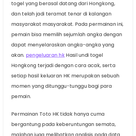
togel yang berasal datang dari Hongkong,
dan telah jadi teramat tenar di kalangan
masyarakat masyarakat. Pada permainan ini,
pemain bisa memilih sejumlah angka dengan
dapat menyelaraskan angka-angka yang
akan.
pengeluaran hk
Hasil undi togel
Hongkong terjadi dengan cara acak, serta
setiap hasil keluaran HK merupakan sebuah
momen yang ditunggu-tunggu bagi para
pemain.
Permainan Toto HK tidak hanya cuma
bergantung pada keberuntungan semata,
malahan juga melibatkan analisis pada data