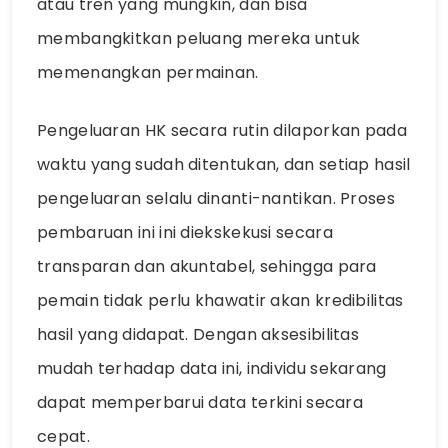
atau tren yang mungkin, dan bisa
membangkitkan peluang mereka untuk
memenangkan permainan.
Pengeluaran HK secara rutin dilaporkan pada
waktu yang sudah ditentukan, dan setiap hasil
pengeluaran selalu dinanti-nantikan. Proses
pembaruan ini ini diekskekusi secara
transparan dan akuntabel, sehingga para
pemain tidak perlu khawatir akan kredibilitas
hasil yang didapat. Dengan aksesibilitas
mudah terhadap data ini, individu sekarang
dapat memperbarui data terkini secara
cepat.