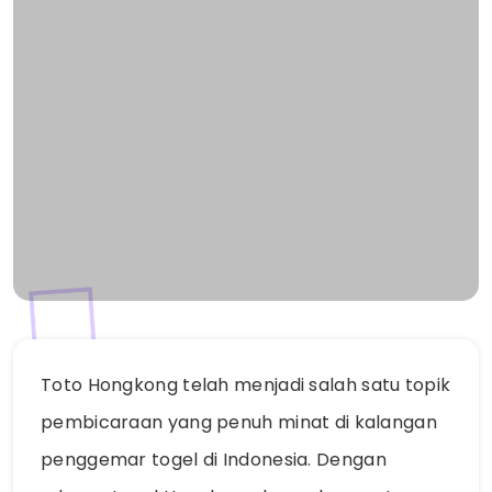
Toto Hongkong telah menjadi salah satu topik
pembicaraan yang penuh minat di kalangan
penggemar togel di Indonesia. Dengan