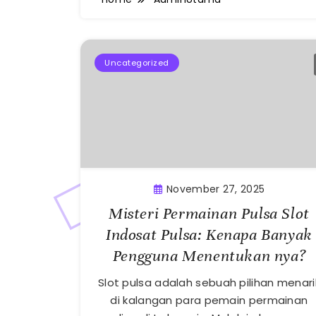
Uncategorized
November 27, 2025
Misteri Permainan Pulsa Slot
Indosat Pulsa: Kenapa Banyak
Pengguna Menentukan nya?
Slot pulsa adalah sebuah pilihan menari
di kalangan para pemain permainan