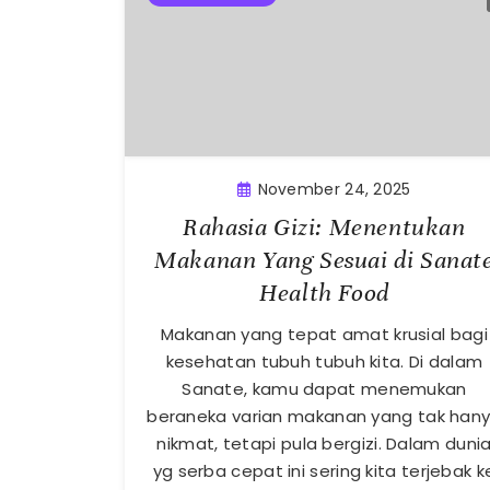
November 24, 2025
Rahasia Gizi: Menentukan
Makanan Yang Sesuai di Sanat
Health Food
Makanan yang tepat amat krusial bagi
kesehatan tubuh tubuh kita. Di dalam
Sanate, kamu dapat menemukan
beraneka varian makanan yang tak han
nikmat, tetapi pula bergizi. Dalam duni
yg serba cepat ini sering kita terjebak k