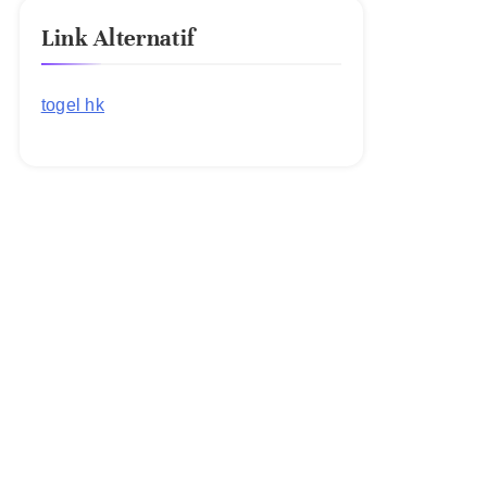
Link Alternatif
togel hk