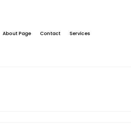
About Page
Contact
Services