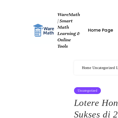
Skip
to
WareMath
content
| Smart
Math
Home Page
Learning &
Online
Tools
Home
Uncategorized
L
Uncategorized
Lotere Hon
Sukses di 