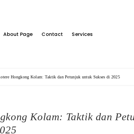
About Page
Contact
Services
otere Hongkong Kolam: Taktik dan Petunjuk untuk Sukses di 2025
gkong Kolam: Taktik dan Petu
2025